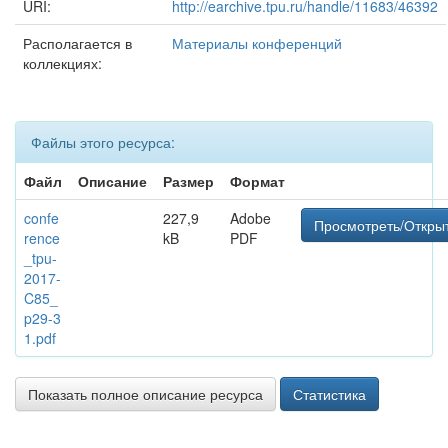
URI:
http://earchive.tpu.ru/handle/11683/46392
Располагается в
Материалы конференций
коллекциях:
Файлы этого ресурса:
Файл
Описание
Размер
Формат
confe
227,9
Adobe
Просмотреть/Откры
rence
kB
PDF
_tpu-
2017-
C85_
p29-3
1.pdf
Показать полное описание ресурса
Статистика