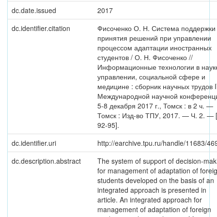
dc.date.issued
2017
dc.identifier.citation
Фисоченко О. Н. Система поддержки
принятия решений при управлении
процессом адаптации иностранных
студентов / О. Н. Фисоченко //
Информационные технологии в наук
управлении, социальной сфере и
медицине : сборник научных трудов 
Международной научной конференц
5-8 декабря 2017 г., Томск : в 2 ч. —
Томск : Изд-во ТПУ, 2017. — Ч. 2. — 
92-95].
dc.identifier.uri
http://earchive.tpu.ru/handle/11683/46
dc.description.abstract
The system of support of decision-mak
for management of adaptation of forei
students developed on the basis of an
integrated approach is presented in
article. An integrated approach for
management of adaptation of foreign