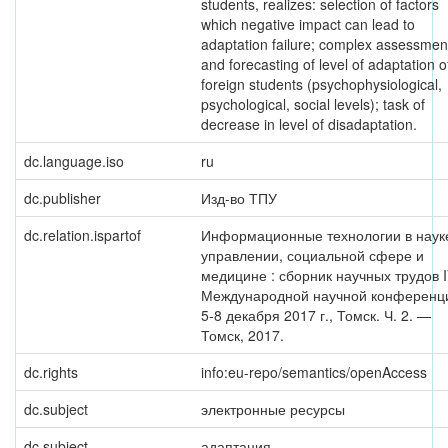
students, realizes: selection of factors
which negative impact can lead to
adaptation failure; complex assessmen
and forecasting of level of adaptation o
foreign students (psychophysiological,
psychological, social levels); task of
decrease in level of disadaptation.
dc.language.iso
ru
dc.publisher
Изд-во ТПУ
dc.relation.ispartof
Информационные технологии в наук
управлении, социальной сфере и
медицине : сборник научных трудов 
Международной научной конференц
5-8 декабря 2017 г., Томск. Ч. 2. —
Томск, 2017.
dc.rights
info:eu-repo/semantics/openAccess
dc.subject
электронные ресурсы
dc.subject
адаптация