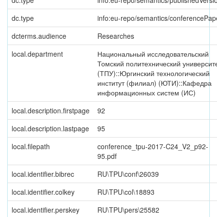
dc.type
info:eu-repo/semantics/publishedVersi
dc.type
info:eu-repo/semantics/conferencePap
dcterms.audience
Researches
local.department
Национальный исследовательский
Томский политехнический университ
(ТПУ)::Юргинский технологический
институт (филиал) (ЮТИ)::Кафедра
информационных систем (ИС)
local.description.firstpage
92
local.description.lastpage
95
local.filepath
conference_tpu-2017-C24_V2_p92-
95.pdf
local.identifier.bibrec
RU\TPU\conf\26039
local.identifier.colkey
RU\TPU\col\18893
local.identifier.perskey
RU\TPU\pers\25582