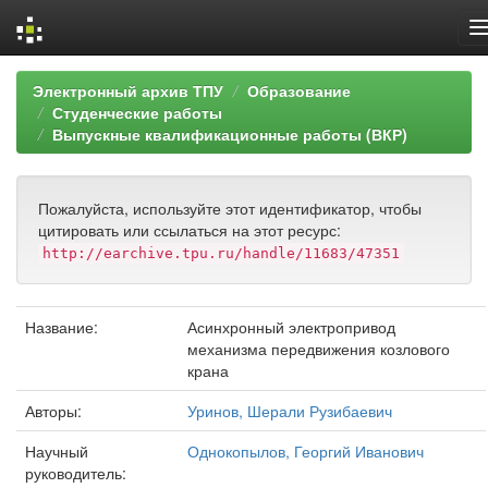
Skip
Электронный архив ТПУ
Образование
navigation
Студенческие работы
Выпускные квалификационные работы (ВКР)
Пожалуйста, используйте этот идентификатор, чтобы
цитировать или ссылаться на этот ресурс:
http://earchive.tpu.ru/handle/11683/47351
Название:
Асинхронный электропривод
механизма передвижения козлового
крана
Авторы:
Уринов, Шерали Рузибаевич
Научный
Однокопылов, Георгий Иванович
руководитель: