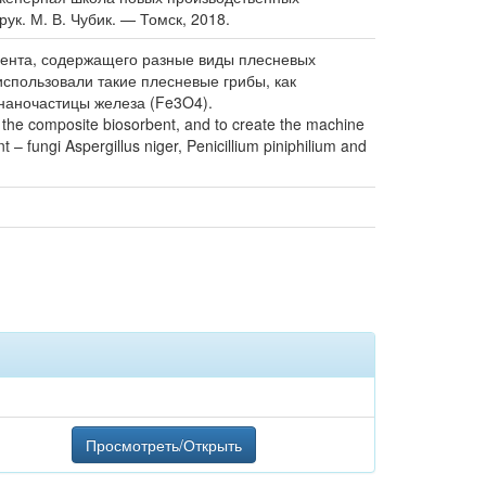
к. М. В. Чубик. — Томск, 2018.
бента, содержащего разные виды плесневых
использовали такие плесневые грибы, как
и наночастицы железа (Fe3O4).
 of the composite biosorbent, and to create the machine
t – fungi Aspergillus niger, Penicillium piniphilium and
Просмотреть/Открыть