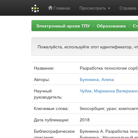
Главная
Просмотреть
Справка
Skip
Электронный архив ТПУ
Образование
Ст
navigation
Пожалуйста, используйте этот идентификатор, ч
Название:
Разработка технологии сор
Авторы:
Буянкина, Алина
Научный
Чубик, Марианна Валериан
руководитель:
Ключевые слова:
биосорбция; уран; композитн
Дата публикации:
2018
Библиографическое
Буянкина А. Разработка тех
описание:
Буянкина ; Национальный и