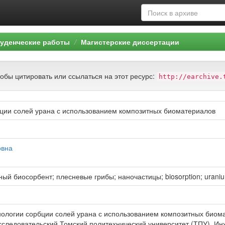
уденческие работы
Магистерские диссертации
тобы цитировать или ссылаться на этот ресурс:
http://earchive.
бции солей урана с использованием композитных биоматериалов
овна
ый биосорбент; плесневые грибы; наночастицы; biosorption; uranium;
нологии сорбции солей урана с использованием композитных биомат
сследовательский Томский политехнический университет (ТПУ), И