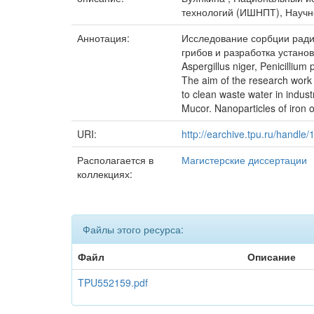
технологий (ИШНПТ), Научно
Аннотация:
Исследование сорбции ради
грибов и разработка устано
Aspergillus niger, Penicill
The aim of the research work i
to clean waste water in industr
Mucor. Nanoparticles of iron 
URI:
http://earchive.tpu.ru/handle
Располагается в
Магистерские диссертации
коллекциях:
Файлы этого ресурса:
Файл
Описание
TPU552159.pdf