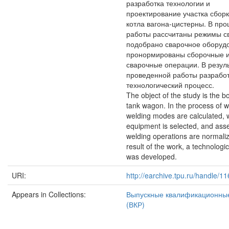
разработка технологии и
проектирование участка сборк
котла вагона-цистерны. В про
работы рассчитаны режимы св
подобрано сварочное оборуд
пронормированы сборочные 
сварочные операции. В резул
проведенной работы разрабо
технологический процесс.
The object of the study is the bo
tank wagon. In the process of w
welding modes are calculated, 
equipment is selected, and ass
welding operations are normali
result of the work, a technologi
was developed.
URI:
http://earchive.tpu.ru/handle/
Appears in Collections:
Выпускные квалификационны
(ВКР)