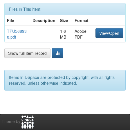
Files in This Item:
File
Description
Size
Format
TPU56893
1,6
Adobe
View/Open
8.pdf
MB
PDF
Show full item record
Items in DSpace are protected by copyright, with all rights
reserved, unless otherwise indicated.
Theme by