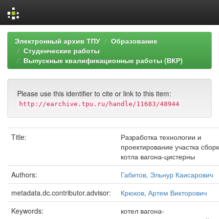
Skip
Электронный архив ТПУ
Образование
navigation
Студенческие работы
Выпускные квалификационные работы (ВКР)
Please use this identifier to cite or link to this item:
http://earchive.tpu.ru/handle/11683/48944
Title:
Разработка технологии и
проектирование участка сборк
котла вагона-цистерны
Authors:
Габитов, Эльнур Каисарович
metadata.dc.contributor.advisor:
Крюков, Артем Викторович
Keywords:
котел вагона-