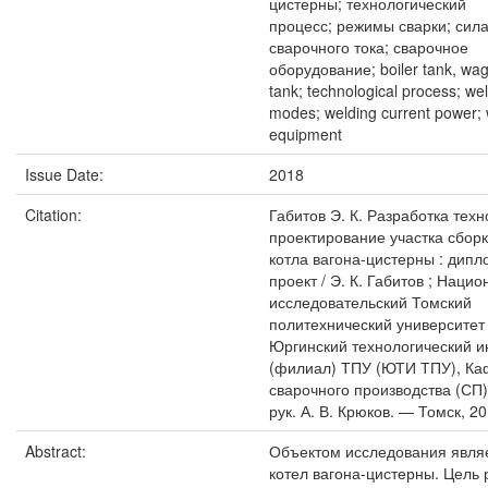
цистерны; технологический
процесс; режимы сварки; сил
сварочного тока; сварочное
оборудование; boiler tank, wag
tank; technological process; we
modes; welding current power; 
equipment
Issue Date:
2018
Citation:
Габитов Э. К. Разработка техн
проектирование участка сборк
котла вагона-цистерны : дип
проект / Э. К. Габитов ; Наци
исследовательский Томский
политехнический университет 
Юргинский технологический и
(филиал) ТПУ (ЮТИ ТПУ), К
сварочного производства (СП) 
рук. А. В. Крюков. — Томск, 20
Abstract:
Объектом исследования явля
котел вагона-цистерны. Цель 