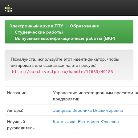
Skip
Электронный архив ТПУ
Образование
navigation
Студенческие работы
Выпускные квалификационные работы (ВКР)
Пожалуйста, используйте этот идентификатор, чтобы
цитировать или ссылаться на этот ресурс:
http://earchive.tpu.ru/handle/11683/49183
Название:
Управление инвестиционным проектом н
предприятии
Авторы:
Зайцева, Вероника Владимировна
Научный
Калмыкова, Екатерина Юрьевна
руководитель: