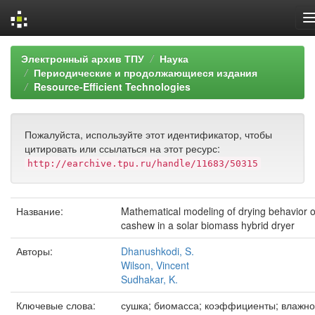
Skip
Электронный архив ТПУ
Наука
navigation
Периодические и продолжающиеся издания
Resource-Efficient Technologies
Пожалуйста, используйте этот идентификатор, чтобы
цитировать или ссылаться на этот ресурс:
http://earchive.tpu.ru/handle/11683/50315
Название:
Mathematical modeling of drying behavior o
cashew in a solar biomass hybrid dryer
Авторы:
Dhanushkodi, S.
Wilson, Vincent
Sudhakar, K.
Ключевые слова:
сушка; биомасса; коэффициенты; влажно