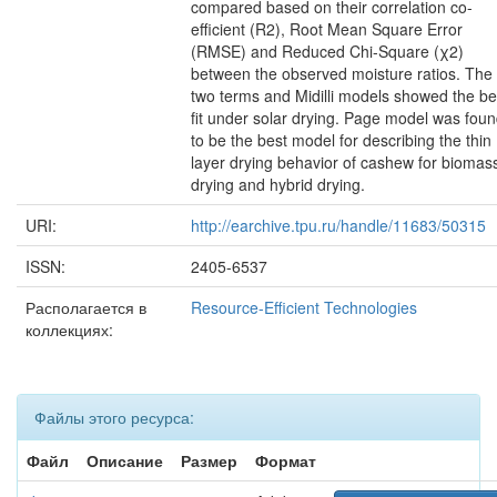
compared based on their correlation co-
efficient (R2), Root Mean Square Error
(RMSE) and Reduced Chi-Square (χ2)
between the observed moisture ratios. The
two terms and Midilli models showed the be
fit under solar drying. Page model was fou
to be the best model for describing the thin
layer drying behavior of cashew for biomas
drying and hybrid drying.
URI:
http://earchive.tpu.ru/handle/11683/50315
ISSN:
2405-6537
Располагается в
Resource-Efficient Technologies
коллекциях:
Файлы этого ресурса:
Файл
Описание
Размер
Формат