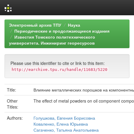
Skip
Электронный архив ТПУ
Наука
navigation
Периодические и продолжающиеся издания
Известия Томского политехнического
университета. Инжиниринг георесурсов
Please use this identifier to cite or link to this item:
http://earchive.tpu.ru/handle/11683/5220
Title:
Влияние металлических порошков на компонентн
Other
The effect of metal powders on oil component compo
Titles:
Authors:
Голушкова, Евгения Борисовна
Коваленко, Елена Юрьевна
Сагаченко, Татьяна Анатольевна