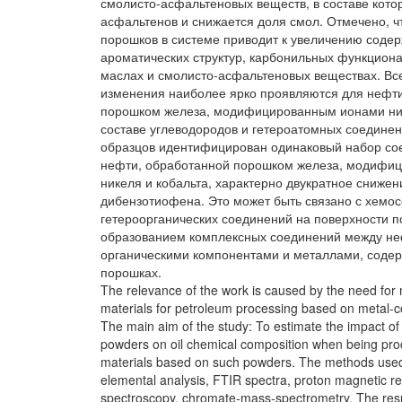
смолисто-асфальтеновых веществ, в составе кото
асфальтенов и снижается доля смол. Отмечено, ч
порошков в системе приводит к увеличению соде
ароматических структур, карбонильных функциона
маслах и смолисто-асфальтеновых веществах. Вс
изменения наиболее ярко проявляются для нефт
порошком железа, модифицированным ионами ник
составе углеводородов и гетероатомных соедине
образцов идентифицирован одинаковый набор со
нефти, обработанной порошком железа, модифи
никеля и кобальта, характерно двукратное сниже
дибензотиофена. Это может быть связано с хемо
гетероорганических соединений на поверхности п
образованием комплексных соединений между н
органическими компонентами и металлами, соде
порошках.
The relevance of the work is caused by the need for
materials for petroleum processing based on metal-c
The main aim of the study: To estimate the impact of
powders on oil chemical composition when being pro
materials based on such powders. The methods used 
elemental analysis, FTIR spectra, proton magnetic 
spectroscopy, chromate-mass-spectrometry. The resul