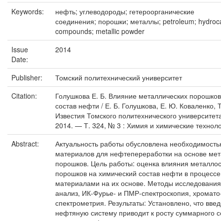
Keywords:
нефть; углеводороды; гетероорганические
соединения; порошки; металлы; petroleum; hydroca
compounds; metallic powder
Issue
2014
Date:
Publisher:
Томский политехнический университет
Citation:
Голушкова Е. Б. Влияние металлических порошко
состав нефти / Е. Б. Голушкова, Е. Ю. Коваленко, Т
Известия Томского политехнического университет
2014. — Т. 324, № 3 : Химия и химические техноло
Abstract:
Актуальность работы обусловлена необходимость
материалов для нефтепереработки на основе ме
порошков. Цель работы: оценка влияния металл
порошков на химический состав нефти в процессе
материалами на их основе. Методы исследования
анализ, ИК-Фурье- и ПМР-спектроскопия, хромато
спектрометрия. Результаты: Установлено, что вве
нефтяную систему приводит к росту суммарного 