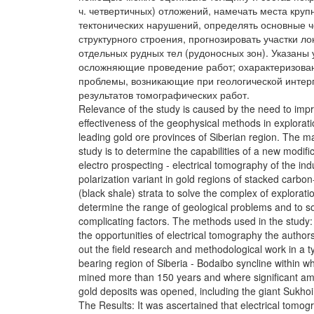
ч. четвертичных) отложений, намечать места круп
тектонических нарушений, определять основные 
структурного строения, прогнозировать участки л
отдельных рудных тел (рудоносных зон). Указаны 
осложняющие проведение работ; охарактеризова
проблемы, возникающие при геологической интер
результатов томографических работ.
Relevance of the study is caused by the need to imp
effectiveness of the geophysical methods in explorati
leading gold ore provinces of Siberian region. The ma
study is to determine the capabilities of a new modific
electro prospecting - electrical tomography of the in
polarization variant in gold regions of stacked carbo
(black shale) strata to solve the complex of exploratio
determine the range of geological problems and to s
complicating factors. The methods used in the study: 
the opportunities of electrical tomography the author
out the field research and methodological work in a ty
bearing region of Siberia - Bodaibo syncline within wh
mined more than 150 years and where significant am
gold deposits was opened, including the giant Sukhoi
The Results: It was ascertained that electrical tomo