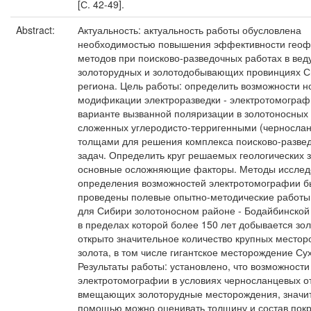
[С. 42-49].
Abstract:
Актуальность: актуальность работы обусловлена
необходимостью повышения эффективности геоф
методов при поисково-разведочных работах в ве
золоторудных и золотодобывающих провинциях С
региона. Цель работы: определить возможности н
модификации электроразведки - электротомограф
варианте вызванной поляризации в золотоносных 
сложенных углеродисто-терригенными (черносла
толщами для решения комплекса поисково-разве
задач. Определить круг решаемых геологических 
основные осложняющие факторы. Методы исслед
определения возможностей электротомографии 
проведены полевые опытно-методические работы
для Сибири золотоносном районе - Бодайбинской
в пределах которой более 150 лет добывается зол
открыто значительное количество крупных место
золота, в том числе гигантское месторождение Сух
Результаты работы: установлено, что возможности
электротомографии в условиях черносланцевых о
вмещающих золоторудные месторождения, значит
помощью можно оценивать толщину и состав покро