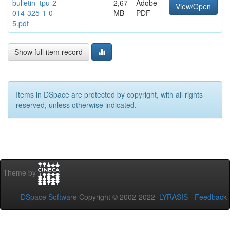
bulletin_tpu-2
2,67
Adobe
View/Open
014-325-1-0
MB
PDF
5.pdf
Show full item record
Items in DSpace are protected by copyright, with all rights
reserved, unless otherwise indicated.
Theme by
DSpace Software
Copyright © 2002-2022
LYRASIS
-
Feedback