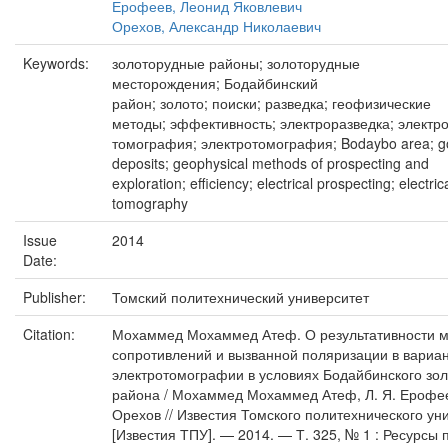
Ерофеев, Леонид Яковлевич
Орехов, Александр Николаевич
Keywords:
золоторудные районы; золоторудные
месторождения; Бодайбинский
район; золото; поиски; разведка; геофизические
методы; эффективность; электроразведка; электр
томография; электротомография; Bodaybo area; g
deposits; geophysical methods of prospecting and
exploration; efficiency; electrical prospecting; electric
tomography
Issue
2014
Date:
Publisher:
Томский политехнический университет
Citation:
Мохаммед Мохаммед Атеф. О результативности 
сопротивлений и вызванной поляризации в вариа
электротомографии в условиях Бодайбинского зо
района / Мохаммед Мохаммед Атеф, Л. Я. Ерофеев
Орехов // Известия Томского политехнического ун
[Известия ТПУ]. — 2014. — Т. 325, № 1 : Ресурсы