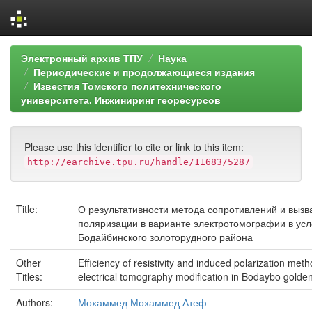
Skip
Электронный архив ТПУ
Наука
navigation
Периодические и продолжающиеся издания
Известия Томского политехнического
университета. Инжиниринг георесурсов
Please use this identifier to cite or link to this item:
http://earchive.tpu.ru/handle/11683/5287
Title:
О результативности метода сопротивлений и вызв
поляризации в варианте электротомографии в ус
Бодайбинского золоторудного района
Other
Efficiency of resistivity and induced polarization meth
Titles:
electrical tomography modification in Bodaybo golden 
Authors:
Мохаммед Мохаммед Атеф