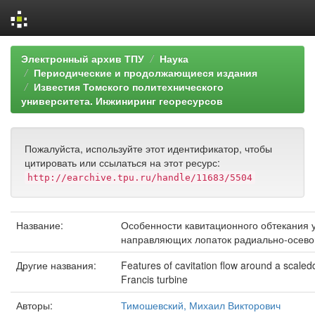
Skip
Электронный архив ТПУ
Наука
navigation
Периодические и продолжающиеся издания
Известия Томского политехнического
университета. Инжиниринг георесурсов
Пожалуйста, используйте этот идентификатор, чтобы
цитировать или ссылаться на этот ресурс:
http://earchive.tpu.ru/handle/11683/5504
Название:
Особенности кавитационного обтекания
направляющих лопаток радиально-осево
Другие названия:
Features of cavitation flow around a scale
Francis turbine
Авторы:
Тимошевский, Михаил Викторович