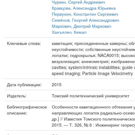
Чуркин, Сергей Андреевич
Кравцова, Александра Юрьевна
Первунин, Константин Сергеевич
Семёнов, Георгий Александрович
Маркович, Дмитрий Маркович
Ханъялич, Кемал
Ключевые слова:
кавитация; присоединенные каверны; об
неустойчивости; собственные неустойчи
лопатки; гидрокрылья; NACA0015; высок
визуализация; анемометрия; изображения; 
cavities; system/intrinsic instabilities; gui
speed imaging; Particle Image Velocimetry
Дата публикации:
2015
Издатель:
Томский политехнический университет
Библиографическое
Особенности кавитационного обтекания
описание:
направляющих лопаток радиально-осевой
др.] // Известия Томского политехническ
2015. — Т. 326, № 6 : Инжиниринг георесу