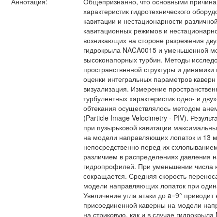
Аннотация:
Общепризнанно, что основными причина
характеристик гидротехнического обору
кавитации и нестационарности различной
кавитационных режимов и нестационарно
возникающих на стороне разрежения дву
гидрокрыла NACA0015 и уменьшенной м
высоконапорных турбин. Методы исследо
пространственной структуры и динамики 
оценки интегральных параметров каверн
визуализация. Измерение пространствен
турбулентных характеристик одно- и дву
обтекания осуществлялось методом ане
(Particle Image Velocimetry - PIV). Резуль
при пузырьковой кавитации максимальны
на модели направляющих лопаток и 13 
непосредственно перед их схлопыванием.
различием в распределениях давления н
гидропрофилей. При уменьшении числа 
сокращается. Средняя скорость перенос
модели направляющих лопаток при одина
Увеличение угла атаки до a=9° приводит
присоединенной каверны на модели нап
на стриковую, как и в случае гидрокрыл