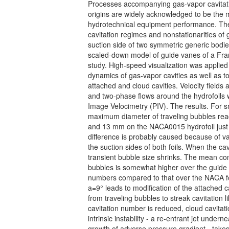
Processes accompanying gas-vapor cavitatio
origins are widely acknowledged to be the 
hydrotechnical equipment performance. The 
cavitation regimes and nonstationarities of 
suction side of two symmetric generic bodi
scaled-down model of guide vanes of a Fra
study. High-speed visualization was applied 
dynamics of gas-vapor cavities as well as t
attached and cloud cavities. Velocity fields a
and two-phase flows around the hydrofoils
Image Velocimetry (PIV). The results. For s
maximum diameter of traveling bubbles re
and 13 mm on the NACA0015 hydrofoil just p
difference is probably caused because of va
the suction sides of both foils. When the c
transient bubble size shrinks. The mean conv
bubbles is somewhat higher over the guide 
numbers compared to that over the NACA foi
a=9° leads to modification of the attached 
from traveling bubbles to streak cavitation
cavitation number is reduced, cloud cavita
intrinsic instability - a re-entrant jet under
growth of adverse pressure gradient - takes