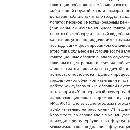
кавитации наблюдается облачная кавита
собственной неустойчивости - возвратно
действия неблагоприятного градиента д
лопаток переход к нестационарным режи
(при меньшем изменении числа кавитац
лопаток был обнаружен новый вид облачн
характеризуется периодическим отрывом
последующим формированием облачной 
этого типа облачной неустойчивости явля
кавитационных облаков сначала случает
каверны от центрального сечения рабочег
стенок, а затем происходит на другой ст
полностью повторяется. Данный процесс
традиционной облачной кавитации и поэ
работе как субгармоника облачной неуст
потока при a=9° поперечный размер тур
направляющих лопаток примерно в два р
NACA0015. Это вызвано отрывом потока 
приблизительно на расстоянии 71 % дли
Кроме того, по сравнению с малыми угла
приводит к росту турбулентных флуктуац
максимума в распределениях флуктуаци