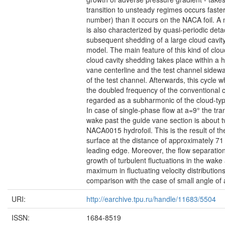
transition to unsteady regimes occurs faster
number) than it occurs on the NACA foil. A n
is also characterized by quasi-periodic det
subsequent shedding of a large cloud cavit
model. The main feature of this kind of cloud
cloud cavity shedding takes place within a 
vane centerline and the test channel sidewal
of the test channel. Afterwards, this cycle 
the doubled frequency of the conventional clo
regarded as a subharmonic of the cloud-type 
In case of single-phase flow at a=9° the tr
wake past the guide vane section is about t
NACA0015 hydrofoil. This is the result of t
surface at the distance of approximately 71 
leading edge. Moreover, the flow separatio
growth of turbulent fluctuations in the wa
maximum in fluctuating velocity distribution
comparison with the case of small angle of 
URI:
http://earchive.tpu.ru/handle/11683/5504
ISSN:
1684-8519