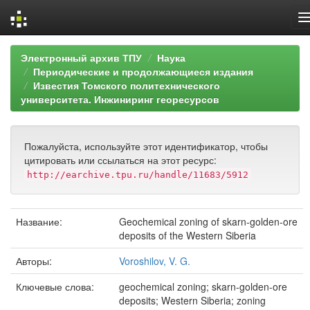
Skip
Электронный архив ТПУ
Наука
navigation
Периодические и продолжающиеся издания
Известия Томского политехнического
университета. Инжиниринг георесурсов
Пожалуйста, используйте этот идентификатор, чтобы
цитировать или ссылаться на этот ресурс:
http://earchive.tpu.ru/handle/11683/5912
Название:
Geochemical zoning of skarn-golden-ore
deposits of the Western Siberia
Авторы:
Voroshilov, V. G.
Ключевые слова:
geochemical zoning; skarn-golden-ore
deposits; Western Siberia; zoning