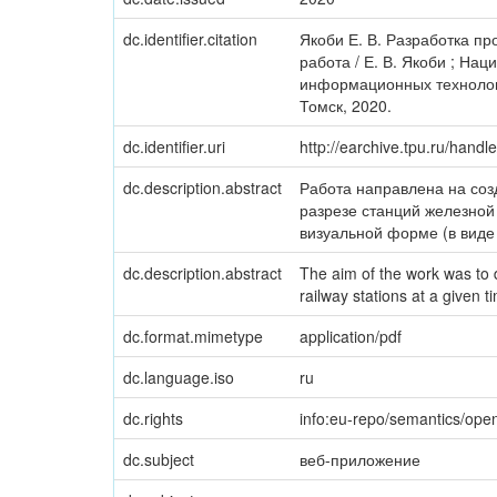
dc.identifier.citation
Якоби Е. В. Разработка п
работа / Е. В. Якоби ; Н
информационных технологи
Томск, 2020.
dc.identifier.uri
http://earchive.tpu.ru/hand
dc.description.abstract
Работа направлена на соз
разрезе станций железной
визуальной форме (в виде 
dc.description.abstract
The aim of the work was to d
railway stations at a given 
dc.format.mimetype
application/pdf
dc.language.iso
ru
dc.rights
info:eu-repo/semantics/op
dc.subject
веб-приложение