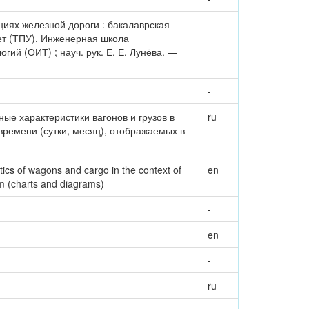
циях железной дороги : бакалаврская
-
ет (ТПУ), Инженерная школа
й (ОИТ) ; науч. рук. Е. Е. Лунёва. —
-
е характеристики вагонов и грузов в
ru
ремени (сутки, месяц), отображаемых в
tics of wagons and cargo in the context of
en
orm (charts and diagrams)
-
en
-
ru