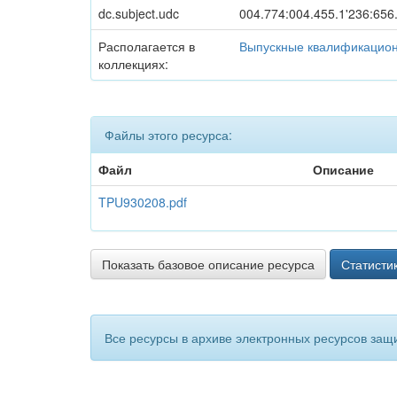
dc.subject.udc
004.774:004.455.1'236:656
Располагается в
Выпускные квалификацион
коллекциях:
Файлы этого ресурса:
Файл
Описание
TPU930208.pdf
Показать базовое описание ресурса
Статисти
Все ресурсы в архиве электронных ресурсов защ