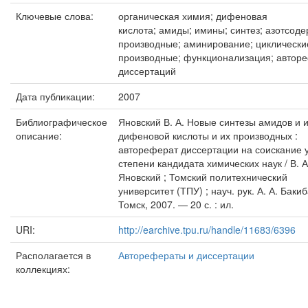
Ключевые слова:
органическая химия; дифеновая
кислота; амиды; имины; синтез; азотсод
производные; аминирование; циклически
производные; функционализация; автор
диссертаций
Дата публикации:
2007
Библиографическое
Яновский В. А. Новые синтезы амидов и 
описание:
дифеновой кислоты и их производных :
автореферат диссертации на соискание 
степени кандидата химических наук / В. А
Яновский ; Томский политехнический
университет (ТПУ) ; науч. рук. А. А. Баки
Томск, 2007. — 20 с. : ил.
URI:
http://earchive.tpu.ru/handle/11683/6396
Располагается в
Авторефераты и диссертации
коллекциях: