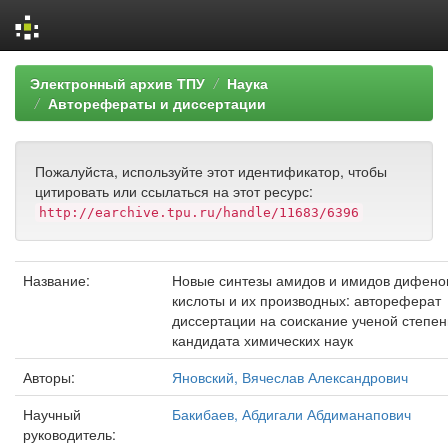
Skip
Электронный архив ТПУ
Наука
navigation
Авторефераты и диссертации
Пожалуйста, используйте этот идентификатор, чтобы
цитировать или ссылаться на этот ресурс:
http://earchive.tpu.ru/handle/11683/6396
Название:
Новые синтезы амидов и имидов дифено
кислоты и их производных: автореферат
диссертации на соискание ученой степен
кандидата химических наук
Авторы:
Яновский, Вячеслав Александрович
Научный
Бакибаев, Абдигали Абдиманапович
руководитель: