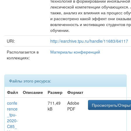
технологий в формировании иноязычной
лексической компетенции обучающихся. 
также, анализ их влияния на процесс обу
и рассмотрено какой эффект они оказыв
вовлеченность и мотивацию студентов п
обучении.
URI:
http://earchive.tpu.ru/handle/11683/64117
Располагается в
Материалы конференций
коллекциях:
Файлы этого ресурса:
Файл
Описание
Размер
Формат
confe
711,49
Adobe
Просмотреть/Откры
rence
kB
PDF
_tpu-
2020-
C85_