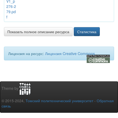
V1_p
276-2
79.pd
f
Показать полное описание ресурса
Статистика
Лицензия на ресурс:
Лицензия Creative Commons
Theme by
© 2015-2024,
Томский политехнический университет
-
Обратная
связь