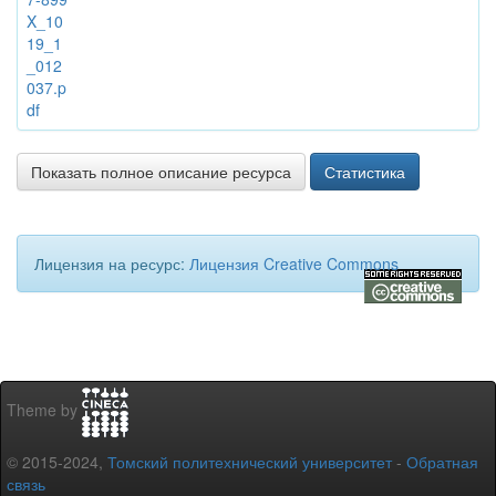
X_10
19_1
_012
037.p
df
Показать полное описание ресурса
Статистика
Лицензия на ресурс:
Лицензия Creative Commons
Theme by
© 2015-2024,
Томский политехнический университет
-
Обратная
связь