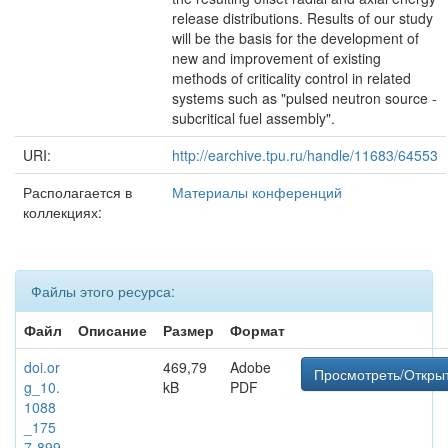
release distributions. Results of our study
will be the basis for the development of
new and improvement of existing
methods of criticality control in related
systems such as "pulsed neutron source -
subcritical fuel assembly".
URI:
http://earchive.tpu.ru/handle/11683/64553
Располагается в
Материалы конференций
коллекциях:
Файлы этого ресурса:
Файл
Описание
Размер
Формат
doi.or
469,79
Adobe
Просмотреть/Откры
g_10.
kB
PDF
1088
_175
7-899