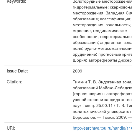
Keywords:
Золоторудные месторождения
гидротермальные; скарново-
месторождения; Западная Си
образования; классификация;
месторождения; зональность;
строение; геодинамические
особенности; гидротермальн
образования; эндогенная зон
поля; рудно-метасоматически
оруденение; прогнозные крит
Шория; авторефераты диссер
Issue Date:
2009
Citation:
Тимкин Т. В. Эндогенная зон
образований Майско-Лебедско
(горная шория) : авторефера
ученой степени кандидата ге
наук : спец. 25.00.11 / Т. В. Т
политехнический университет (Т
Ворошилов. — Томск, 2009. — 2
URI:
http://earchive.tpu.ru/handle/1