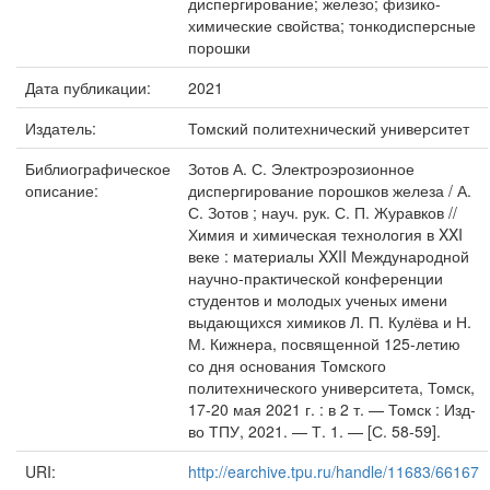
диспергирование; железо; физико-
химические свойства; тонкодисперсные
порошки
Дата публикации:
2021
Издатель:
Томский политехнический университет
Библиографическое
Зотов А. С. Электроэрозионное
описание:
диспергирование порошков железа / А.
С. Зотов ; науч. рук. С. П. Журавков //
Химия и химическая технология в XXI
веке : материалы XXII Международной
научно-практической конференции
студентов и молодых ученых имени
выдающихся химиков Л. П. Кулёва и Н.
М. Кижнера, посвященной 125-летию
со дня основания Томского
политехнического университета, Томск,
17-20 мая 2021 г. : в 2 т. — Томск : Изд-
во ТПУ, 2021. — Т. 1. — [С. 58-59].
URI:
http://earchive.tpu.ru/handle/11683/66167