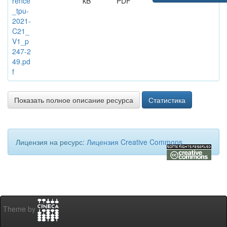
rence
kB
PDF
_tpu-
2021-
C21_
V1_p
247-2
49.pd
f
Показать полное описание ресурса
Статистика
Лицензия на ресурс:
Лицензия Creative Commons
Theme by