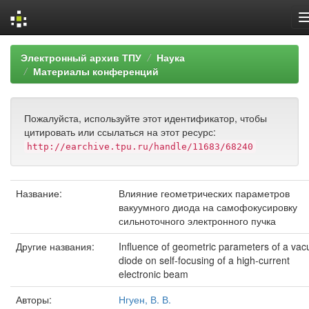
Skip
Электронный архив ТПУ
Наука
navigation
Материалы конференций
Пожалуйста, используйте этот идентификатор, чтобы
цитировать или ссылаться на этот ресурс:
http://earchive.tpu.ru/handle/11683/68240
Название:
Влияние геометрических параметров
вакуумного диода на самофокусировку
сильноточного электронного пучка
Другие названия:
Influence of geometric parameters of a va
diode on self-focusing of a high-current
electronic beam
Авторы:
Нгуен, В. В.