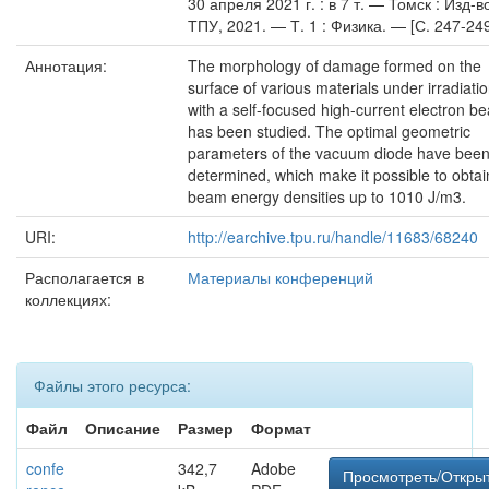
30 апреля 2021 г. : в 7 т. — Томск : Изд-в
ТПУ, 2021. — Т. 1 : Физика. — [С. 247-249
Аннотация:
The morphology of damage formed on the
surface of various materials under irradiati
with a self-focused high-current electron b
has been studied. The optimal geometric
parameters of the vacuum diode have bee
determined, which make it possible to obtai
beam energy densities up to 1010 J/m3.
URI:
http://earchive.tpu.ru/handle/11683/68240
Располагается в
Материалы конференций
коллекциях:
Файлы этого ресурса:
Файл
Описание
Размер
Формат
confe
342,7
Adobe
Просмотреть/Откры