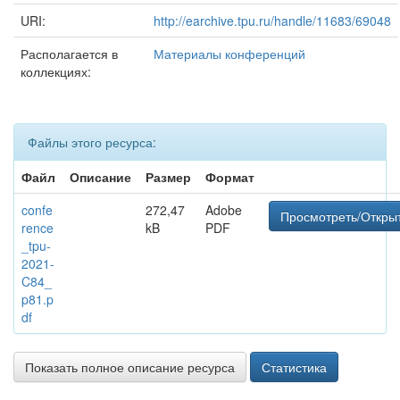
URI:
http://earchive.tpu.ru/handle/11683/69048
Располагается в
Материалы конференций
коллекциях:
Файлы этого ресурса:
Файл
Описание
Размер
Формат
confe
272,47
Adobe
Просмотреть/Откры
rence
kB
PDF
_tpu-
2021-
C84_
p81.p
df
Показать полное описание ресурса
Статистика