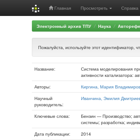
Главная
Просмотреть
Справка
Skip
Электронный архив ТПУ
Наука
Авторефе
navigation
Пожалуйста, используйте этот идентификатор, ч
Название:
Система моделирования про
активности катализатора: а
Авторы:
Киргина, Мария Владимиро
Научный
Иванчина, Эмилия Дмитрие
руководитель:
Ключевые слова:
Бензин — Производство; ав
системы; разработка; индив
Дата публикации:
2014