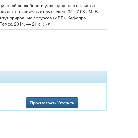
кционной способности углеводородов сырьевых
идата технических наук : спец. 05.17.08 / М. В.
титут природных ресурсов (ИПР), Кафедра
омск, 2014. — 21 с. : ил.
Просмотреть/Открыть