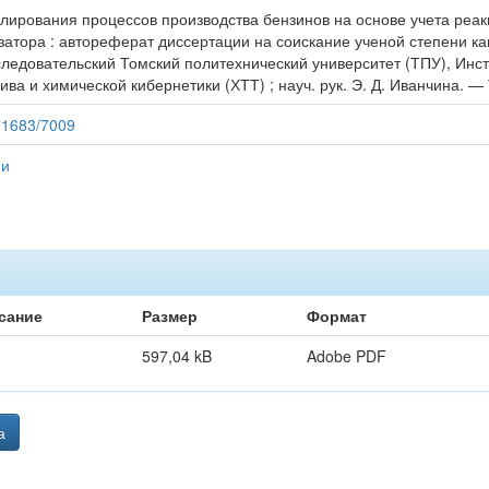
елирования процессов производства бензинов на основе учета реа
затора : автореферат диссертации на соискание ученой степени канд
следовательский Томский политехнический университет (ТПУ), Инс
ва и химической кибернетики (ХТТ) ; науч. рук. Э. Д. Иванчина. — Т
/11683/7009
ии
сание
Размер
Формат
597,04 kB
Adobe PDF
а