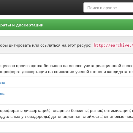
раты и диссертации
тобы цитировать или ссылаться на этот ресурс:
http://earchive.
цессов производства бензинов на основе учета реакционной спосо
втореферат диссертации на соискание ученой степени кандидата тех
вна
вна
торефераты диссертаций; товарные бензины; рынок; оптимизация
идуальные углеводороды; детонационная стойкость; октановые чис