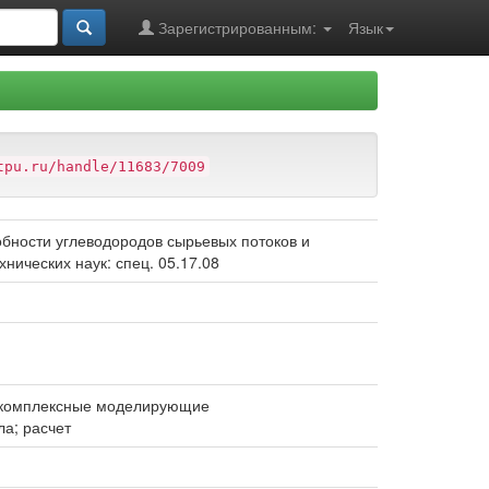
Зарегистрированным:
Язык
tpu.ru/handle/11683/7009
бности углеводородов сырьевых потоков и
нических наук: спец. 05.17.08
; комплексные моделирующие
ла; расчет