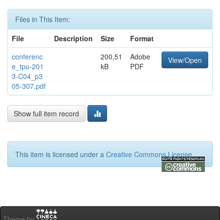
Files in This Item:
File
Description
Size
Format
conferenc
200,51
Adobe
View/Open
e_tpu-201
kB
PDF
3-C04_p3
05-307.pdf
Show full item record
This item is licensed under a
Creative Commons License
Theme by