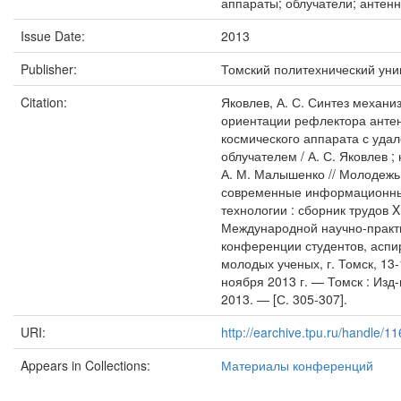
аппараты; облучатели; антен
Issue Date:
2013
Publisher:
Томский политехнический уни
Citation:
Яковлев, А. С. Синтез механи
ориентации рефлектора анте
космического аппарата с уда
облучателем / А. С. Яковлев ; 
А. М. Малышенко // Молодежь
современные информационн
технологии : сборник трудов X
Международной научно-практ
конференции студентов, аспи
молодых ученых, г. Томск, 13
ноября 2013 г. — Томск : Изд
2013. — [С. 305-307].
URI:
http://earchive.tpu.ru/handle/
Appears in Collections:
Материалы конференций