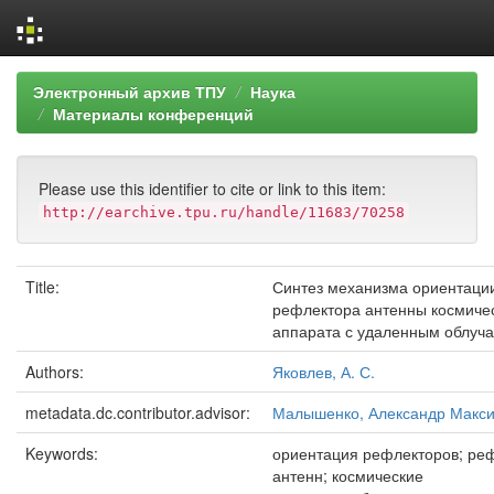
Skip
Электронный архив ТПУ
Наука
navigation
Материалы конференций
Please use this identifier to cite or link to this item:
http://earchive.tpu.ru/handle/11683/70258
Title:
Синтез механизма ориентаци
рефлектора антенны космиче
аппарата с удаленным облуч
Authors:
Яковлев, А. С.
metadata.dc.contributor.advisor:
Малышенко, Александр Макс
Keywords:
ориентация рефлекторов; ре
антенн; космические