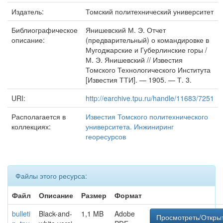
Издатель:
Томский политехнический университет
Библиографическое
Янишевский М. Э. Отчет
описание:
(предварительный) о командировке в
Мугоджарские и Губерлинские горы /
М. Э. Янишевский // Известия
Томского Технологического Института
[Известия ТТИ]. — 1905. — Т. 3.
URI:
http://earchive.tpu.ru/handle/11683/7251
Располагается в
Известия Томского политехнического
коллекциях:
университета. Инжиниринг
георесурсов
Файлы этого ресурса:
Файл
Описание
Размер
Формат
bulleti
Black-and-
1,1 MB
Adobe
Просмотреть/Откры