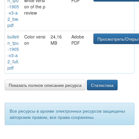
n_tpu
white versi
PDF
-1905
on of the p
-v3-a
review
2_bw.
pdf
bulleti
Color versi
24,16
Adobe
Просмотреть/Откры
n_tpu
on
MB
PDF
-1905
-v3-a
2_full.
pdf
Показать полное описание ресурса
Статистика
Все ресурсы в архиве электронных ресурсов защищены
авторским правом, все права сохранены.