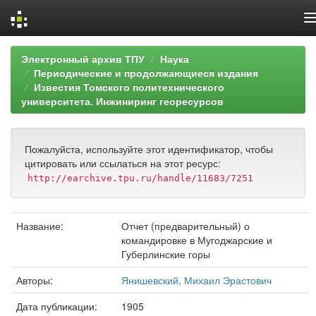
Skip
Электронный архив ТПУ
Наука
navigation
Периодические и продолжающиеся издания
Известия Томского политехнического
университета. Инжиниринг георесурсов
Пожалуйста, используйте этот идентификатор, чтобы
цитировать или ссылаться на этот ресурс:
http://earchive.tpu.ru/handle/11683/7251
Название:
Отчет (предварительный) о
командировке в Мугоджарские и
Губерлинские горы
Авторы:
Янишевский, Михаил Эрастович
Дата публикации:
1905