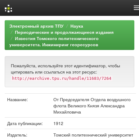
Skip
Электронный архив ТПУ
Наука
navigation
Периодические и продолжающиеся издания
Известия Томского политехнического
университета. Инжиниринг георесурсов
Пожалуйста, используйте этот идентификатор, чтобы
цитировать или ссылаться на этот ресурс:
http://earchive.tpu.ru/handle/11683/7264
Название:
От Председателя Отдела воздушного
флота Великого Князя Александра
Михайловича
Дата публикации:
1912
Издатель:
Томский политехнический университет