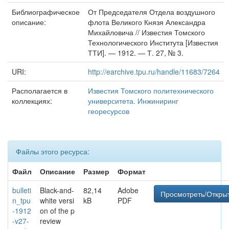
Библиографическое
От Председателя Отдела воздушного
описание:
флота Великого Князя Александра
Михайловича // Известия Томского
Технологического Института [Известия
ТТИ]. — 1912. — Т. 27, № 3.
URI:
http://earchive.tpu.ru/handle/11683/7264
Располагается в
Известия Томского политехнического
коллекциях:
университета. Инжиниринг
георесурсов
Файлы этого ресурса:
Файл
Описание
Размер
Формат
bulleti
Black-and-
82,14
Adobe
Просмотреть/Откры
n_tpu
white versi
kB
PDF
-1912
on of the p
-v27-
review