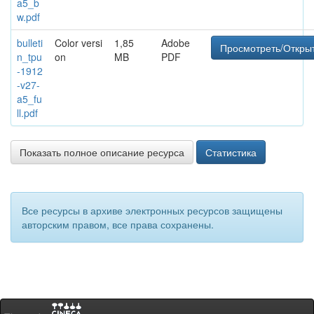
a5_b
w.pdf
bulleti
Color versi
1,85
Adobe
Просмотреть/Откры
n_tpu
on
MB
PDF
-1912
-v27-
a5_fu
ll.pdf
Показать полное описание ресурса
Статистика
Все ресурсы в архиве электронных ресурсов защищены
авторским правом, все права сохранены.