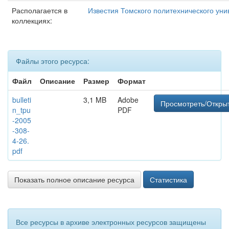
Располагается в
Известия Томского политехнического уни
коллекциях:
Файлы этого ресурса:
Файл
Описание
Размер
Формат
bulleti
3,1 MB
Adobe
Просмотреть/Откры
n_tpu
PDF
-2005
-308-
4-26.
pdf
Показать полное описание ресурса
Статистика
Все ресурсы в архиве электронных ресурсов защищены