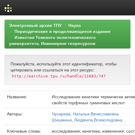
Skip
Электронный архив ТПУ
Наука
navigation
Периодические и продолжающиеся издания
Известия Томского политехнического
университета. Инжиниринг георесурсов
Пожалуйста, используйте этот идентификатор, чтобы
цитировать или ссылаться на этот ресурс:
http://earchive.tpu.ru/handle/11683/747
Название:
Исследование кинетики термически акти
свойств торфяных гуминовых кислот
Авторы:
Чухарева, Наталья Вячеславовна
Шишмина, Людмила Всеволодовна
Ключевые слова:
исследования; кинетика; изменения; сос