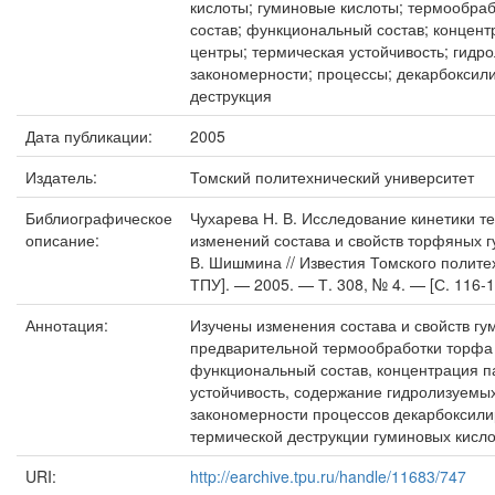
кислоты; гуминовые кислоты; термообра
состав; функциональный состав; концен
центры; термическая устойчивость; гидр
закономерности; процессы; декарбоксил
деструкция
Дата публикации:
2005
Издатель:
Томский политехнический университет
Библиографическое
Чухарева Н. В. Исследование кинетики т
описание:
изменений состава и свойств торфяных гу
В. Шишмина // Известия Томского полите
ТПУ]. — 2005. — Т. 308, № 4. — [С. 116-1
Аннотация:
Изучены изменения состава и свойств гу
предварительной термообработки торфа 
функциональный состав, концентрация п
устойчивость, содержание гидролизуемы
закономерности процессов декарбоксили
термической деструкции гуминовых кисло
URI:
http://earchive.tpu.ru/handle/11683/747