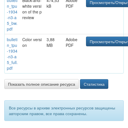
bulleti
Black-and-
474,53
Adobe
Просмотреть/Откры
n_tpu
white versi
kB
PDF
-1934
on of the p
-n3-a
review
5_bw.
pdf
bulleti
Color versi
3,88
Adobe
Просмотреть/Откры
n_tpu
on
MB
PDF
-1934
-n3-a
5_full.
pdf
Показать полное описание ресурса
Статистика
Все ресурсы в архиве электронных ресурсов защищены
авторским правом, все права сохранены.