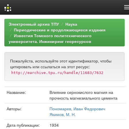
Skip
Электронный архив ТПУ
Наука
navigation
Периодические и продолжающиеся издания
Известия Томского политехнического
университета. Инжиниринг георесурсов
Пожалуйста, используйте этот идентификатор, чтобы
цитировать или ссылаться на этот ресурс:
http://earchive.tpu.ru/handle/11683/7632
Название:
Влияние сернокислого магния на
прочность магнезиального цемента
Авторы:
Пономарев, Иван Федорович
Якимов, М. Н.
Дата публикации:
1934