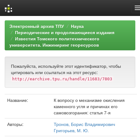
Skip
Электронный архив ТПУ
Наука
navigation
Периодические и продолжающиеся издания
Известия Томского политехнического
университета. Инжиниринг георесурсов
Пожалуйста, используйте этот идентификатор, чтобы
цитировать или ссылаться на этот ресурс:
http://earchive.tpu.ru/handle/11683/7803
Название:
К вопросу о механизме окисления
каменного угля и причинах его
самовозгорания: статья 7-я
Авторы:
Тронов, Борис Владимирович
Григорьев, М. Ю.