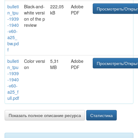
bulleti
Black-and-
222,05
Adobe
Просмотреть/Откры
n_tpu
white versi
kB
PDF
-1939
on of the p
-1940
review
-v60-
a25_
bw.pd
f
bulleti
Color versi
5,31
Adobe
Просмотреть/Откры
n_tpu
on
MB
PDF
-1939
-1940
-v60-
a25_f
ull.pdf
Показать полное описание ресурса
Статистика