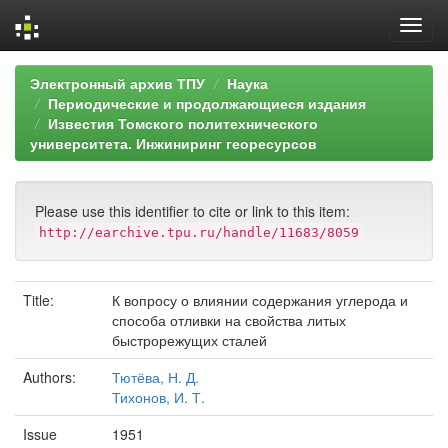
Skip
Электронный архив ТПУ
Наука
navigation
Периодические и продолжающиеся издания
Известия Томского политехнического
университета. Инжиниринг георесурсов
Please use this identifier to cite or link to this item:
http://earchive.tpu.ru/handle/11683/8059
Title:
К вопросу о влиянии содержания углерода и
способа отливки на свойства литых
быстрорежущих сталей
Authors:
Тютёва, Н. Д.
Тихонов, И. Т.
Issue
1951