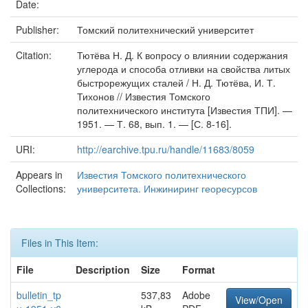
Date:
Publisher:
Томский политехнический университет
Citation:
Тютёва Н. Д. К вопросу о влиянии содержания
углерода и способа отливки на свойства литых
быстрорежущих сталей / Н. Д. Тютёва, И. Т.
Тихонов // Известия Томского
политехнического института [Известия ТПИ]. —
1951. — Т. 68, вып. 1. — [С. 8-16].
URI:
http://earchive.tpu.ru/handle/11683/8059
Appears in
Известия Томского политехнического
Collections:
университета. Инжиниринг георесурсов
Files in This Item:
File
Description
Size
Format
bulletin_tp
537,83
Adobe
View/Open