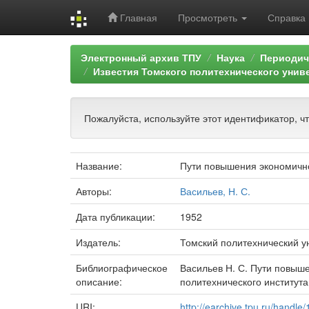
Главная
Просмотреть
Справка
Skip
Электронный архив ТПУ
Наука
Периодич
navigation
Известия Томского политехнического унив
Пожалуйста, используйте этот идентификатор, ч
Название:
Пути повышения экономичн
Авторы:
Васильев, Н. С.
Дата публикации:
1952
Издатель:
Томский политехнический у
Библиографическое
Васильев Н. С. Пути повыше
описание:
политехнического института 
URI:
http://earchive.tpu.ru/handl