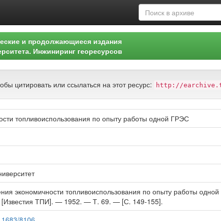
еские и продолжающиеся издания
ерситета. Инжиниринг георесурсов
тобы цитировать или ссылаться на этот ресурс:
http://earchive.
ости топливоиспользования по опыту работы одной ГРЭС
ниверситет
ния экономичности топливоиспользования по опыту работы одной Г
[Известия ТПИ]. — 1952. — Т. 69. — [С. 149-155].
e/11683/8106