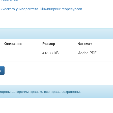
нического университета. Инжиниринг георесурсов
Описание
Размер
Формат
418,77 kB
Adobe PDF
а
ищены авторским правом, все права сохранены.