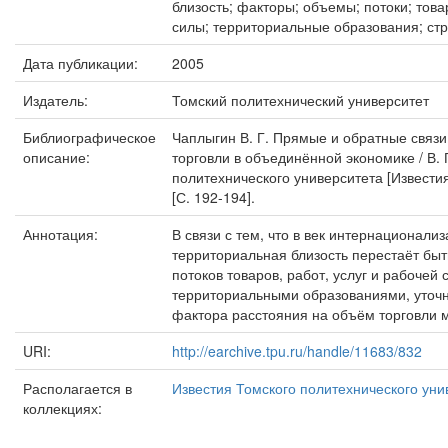
близость; факторы; объемы; потоки; това
силы; территориальные образования; ст
Дата публикации:
2005
Издатель:
Томский политехнический университет
Библиографическое
Чаплыгин В. Г. Прямые и обратные связ
описание:
торговли в объединённой экономике / В. 
политехнического университета [Извести
[С. 192-194].
Аннотация:
В связи с тем, что в век интернационали
территориальная близость перестаёт б
потоков товаров, работ, услуг и рабоче
территориальными образованиями, уточн
фактора расстояния на объём торговли 
URI:
http://earchive.tpu.ru/handle/11683/832
Располагается в
Известия Томского политехнического уни
коллекциях: