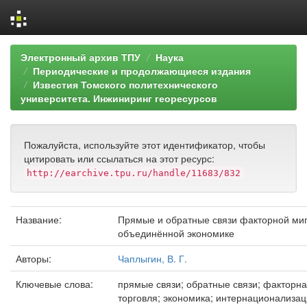
Skip
Электронный архив ТПУ
Наука
navigation
Периодические и продолжающиеся издания
Известия Томского политехнического
университета. Инжиниринг георесурсов
Пожалуйста, используйте этот идентификатор, чтобы
цитировать или ссылаться на этот ресурс:
http://earchive.tpu.ru/handle/11683/832
Название:
Прямые и обратные связи факторной миг
объединённой экономике
Авторы:
Чаплыгин, В. Г.
Ключевые слова:
прямые связи; обратные связи; факторн
торговля; экономика; интернационализац