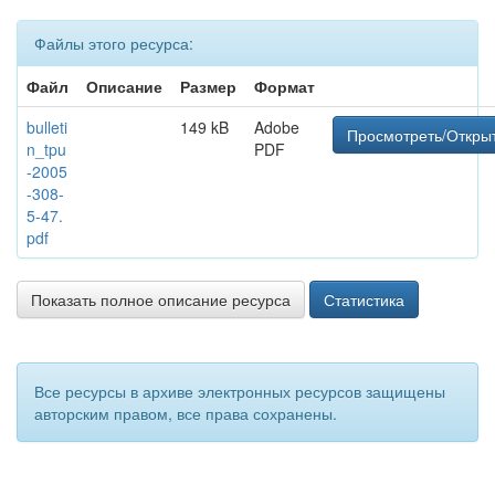
Файлы этого ресурса:
Файл
Описание
Размер
Формат
bulleti
149 kB
Adobe
Просмотреть/Откры
n_tpu
PDF
-2005
-308-
5-47.
pdf
Показать полное описание ресурса
Статистика
Все ресурсы в архиве электронных ресурсов защищены
авторским правом, все права сохранены.