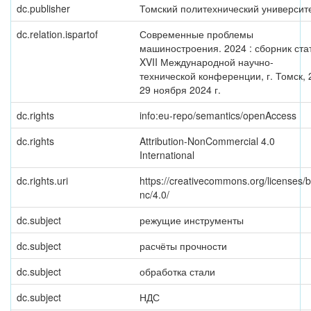
dc.publisher
Томский политехнический университ
dc.relation.ispartof
Современные проблемы
машиностроения. 2024 : сборник ста
XVII Международной научно-
технической конференции, г. Томск, 
29 ноября 2024 г.
dc.rights
info:eu-repo/semantics/openAccess
dc.rights
Attribution-NonCommercial 4.0
International
dc.rights.uri
https://creativecommons.org/licenses/b
nc/4.0/
dc.subject
режущие инструменты
dc.subject
расчёты прочности
dc.subject
обработка стали
dc.subject
НДС