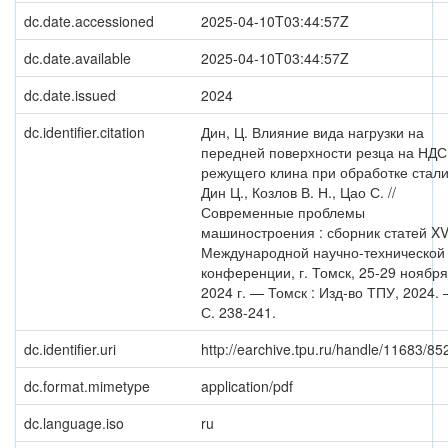
dc.date.accessioned
2025-04-10T03:44:57Z
dc.date.available
2025-04-10T03:44:57Z
dc.date.issued
2024
dc.identifier.citation
Дин, Ц. Влияние вида нагрузки на
передней поверхности резца на НДС
режущего клина при обработке стали
Дин Ц., Козлов В. Н., Цао С. //
Современные проблемы
машиностроения : сборник статей XV
Международной научно-технической
конференции, г. Томск, 25-29 ноября
2024 г. — Томск : Изд-во ТПУ, 2024.
С. 238-241.
dc.identifier.uri
http://earchive.tpu.ru/handle/11683/85
dc.format.mimetype
application/pdf
dc.language.iso
ru