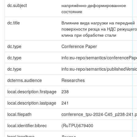
dc.subject
напряжённо-деформированное
состояние
dc.title
Влияние вида нагрузки на передней
поверхности резца на НДС режущего
клина при обработке стали
dc.type
Conference Paper
dc.type
info:eu-repo/semantics/conferencePap
dc.type
info:eu-repo/semantics/publishedVersi
dcterms.audience
Researches
local.description.firstpage
238
local.description.lastpage
241
local.filepath
conference_tpu-2024-C45_p238-241.p
local.identifier.bibrec
(RuTPU)679400
local.localtype
Доклад