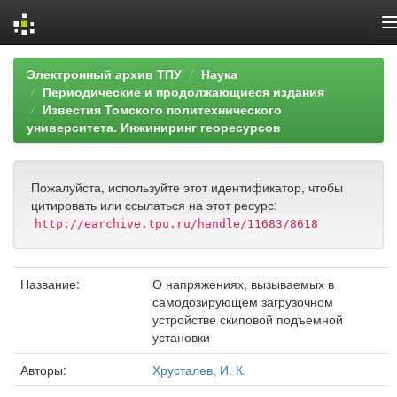
Skip
Электронный архив ТПУ
Наука
navigation
Периодические и продолжающиеся издания
Известия Томского политехнического
университета. Инжиниринг георесурсов
Пожалуйста, используйте этот идентификатор, чтобы
цитировать или ссылаться на этот ресурс:
http://earchive.tpu.ru/handle/11683/8618
Название:
О напряжениях, вызываемых в
самодозирующем загрузочном
устройстве скиповой подъемной
установки
Авторы:
Хрусталев, И. К.