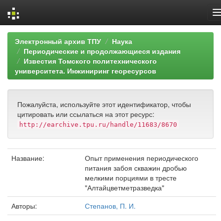
Skip
Электронный архив ТПУ
Наука
navigation
Периодические и продолжающиеся издания
Известия Томского политехнического
университета. Инжиниринг георесурсов
Пожалуйста, используйте этот идентификатор, чтобы
цитировать или ссылаться на этот ресурс:
http://earchive.tpu.ru/handle/11683/8670
Название:
Опыт применения периодического
питания забоя скважин дробью
мелкими порциями в тресте
"Алтайцветметразведка"
Авторы:
Степанов, П. И.