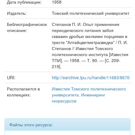
Дата публикации:
1958
Издатель:
Томский политехнический университет
Библиографическое
Степанов П. И. Опыт применения
описание:
периодического питания забоя
скважин дробью мелкими порциями в
тресте "Алтайцветметразведка" / П. И.
Степанов // Известия Томского
политехнического института [Известия
ТПИ]. — 1958. — Т. 90. — [С. 209-
219].
URI:
http://earchive.tpu.ru/handle/11683/8670
Располагается в
Известия Томского политехнического
коллекциях:
университета. Инжиниринг
георесурсов
Файлы этого ресурса: