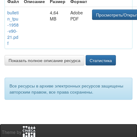
Файл
Описание
Размер
Формат
bulleti
4,64
Adobe
Просмотреть/Откры
n_tpu
MB
PDF
-1958
-v90-
21.pd
f
Показать полное описание ресурса
Статистика
Все ресурсы в архиве электронных ресурсов защищены
авторским правом, все права сохранены.
Theme by