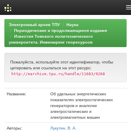
Skip
Электронный архив ТПУ
Наука
navigation
Периодические и продолжающиеся издания
Известия Томского политехнического
университета. Инжиниринг георесурсов
Пожалуйста, используйте этот идентификатор, чтобы
цитировать или ссылаться на этот ресурс:
http://earchive.tpu.ru/handle/11683/9268
Название:
Об удельных энергетических
показателях электростатических
генераторов и аналогии
электростатических и
электромагнитных машин
Авторы:
Лукутин, В. А.