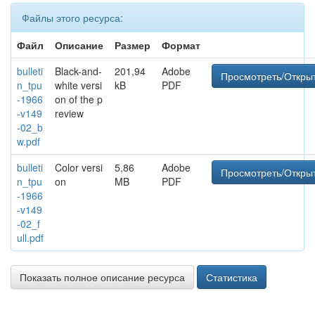
Файлы этого ресурса:
Файл
Описание
Размер
Формат
bulleti
Black-and-
201,94
Adobe
Просмотреть/Откры
n_tpu
white versi
kB
PDF
-1966
on of the p
-v149
review
-02_b
w.pdf
bulleti
Color versi
5,86
Adobe
Просмотреть/Откры
n_tpu
on
MB
PDF
-1966
-v149
-02_f
ull.pdf
Показать полное описание ресурса
Статистика