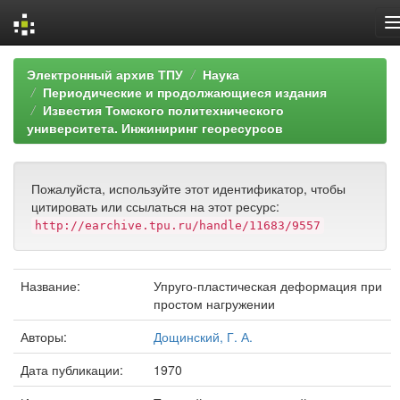
Skip
Электронный архив ТПУ
Наука
navigation
Периодические и продолжающиеся издания
Известия Томского политехнического
университета. Инжиниринг георесурсов
Пожалуйста, используйте этот идентификатор, чтобы
цитировать или ссылаться на этот ресурс:
http://earchive.tpu.ru/handle/11683/9557
Название:
Упруго-пластическая деформация при
простом нагружении
Авторы:
Дощинский, Г. А.
Дата публикации:
1970