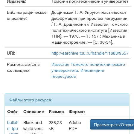
Издатель:
Томский политехнический университет
Библиографическое
Дощинский Г. А. Упруго-пластическая
описание:
деформация при простом нагружении
/ Г. А. Дощинский // Известия Томского
политехнического института [Известия
ТПИ]. — 1970. — Т. 157 : Механика и
машиностроение. — [С. 30-34].
URI:
http://earchive.tpu.ru/handle/11683/9557
Располагается в
Известия Томского политехнического
коллекциях:
университета. Инжиниринг
георесурсов
Файлы этого ресурса:
Файл
Описание
Размер
Формат
bulleti
Black-and-
286,23
Adobe
Просмотреть/Откры
n_tpu
white versi
kB
PDF