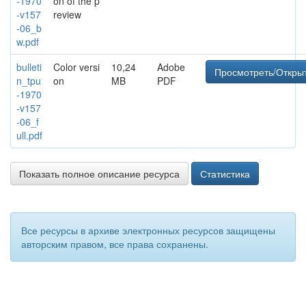
-1970
on of the p
-v157
review
-06_b
w.pdf
bulleti
Color versi
10,24
Adobe
Просмотреть/Откры
n_tpu
on
MB
PDF
-1970
-v157
-06_f
ull.pdf
Показать полное описание ресурса
Статистика
Все ресурсы в архиве электронных ресурсов защищены
авторским правом, все права сохранены.