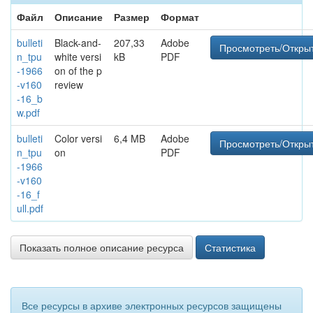
Файл
Описание
Размер
Формат
bulleti
Black-and-
207,33
Adobe
Просмотреть/Откры
n_tpu
white versi
kB
PDF
-1966
on of the p
-v160
review
-16_b
w.pdf
bulleti
Color versi
6,4 MB
Adobe
Просмотреть/Откры
n_tpu
on
PDF
-1966
-v160
-16_f
ull.pdf
Показать полное описание ресурса
Статистика
Все ресурсы в архиве электронных ресурсов защищены