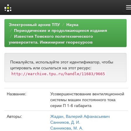
Skip
Электронный архив ТПУ
Наука
navigation
Периодические и продолжающиеся издания
Известия Томского политехнического
университета. Инжиниринг георесурсов
Пожалуйста, используйте этот идентификатор, чтобы
цитировать или ссылаться на этот ресурс:
http://earchive.tpu.ru/handle/11683/9665
Название:
Усовершенствование вентиляционной
системы машин постоянного тока
серии П 1-6 габарита
Авторы:
Жадан, Валерий Афанасьевич
Санников, Д. И.
Санникова, М. А.