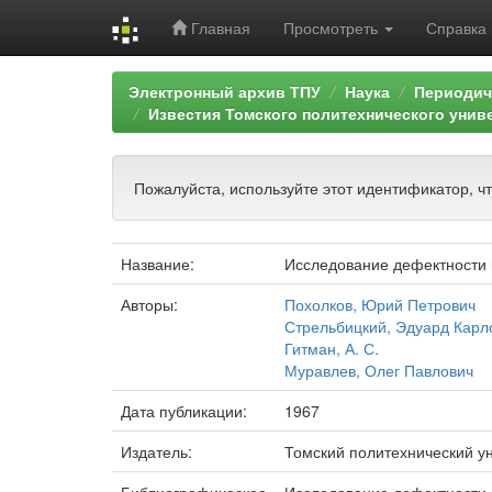
Главная
Просмотреть
Справка
Skip
Электронный архив ТПУ
Наука
Периодич
navigation
Известия Томского политехнического унив
Пожалуйста, используйте этот идентификатор, ч
Название:
Исследование дефектности 
Авторы:
Похолков, Юрий Петрович
Стрельбицкий, Эдуард Карл
Гитман, А. С.
Муравлев, Олег Павлович
Дата публикации:
1967
Издатель:
Томский политехнический у