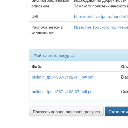
Библиографическое
Исследование дефектности в
описание:
Томского политехнического и
URI:
http://earchive.tpu.ru/handle
Располагается в
Известия Томского политехн
коллекциях:
Файлы этого ресурса:
Файл
Оп
bulletin_tpu-1967-v162-07_bw.pdf
Bla
bulletin_tpu-1967-v162-07_full.pdf
Col
Показать полное описание ресурса
Статистик