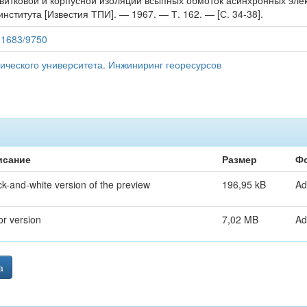
итковой и корпусной изоляции всыпных обмоток асинхронных электро
нститута [Известия ТПИ]. — 1967. — Т. 162. — [С. 34-38].
/11683/9750
ического университета. Инжиниринг георесурсов
исание
Размер
Ф
ck-and-white version of the preview
196,95 kB
Ad
or version
7,02 MB
Ad
а