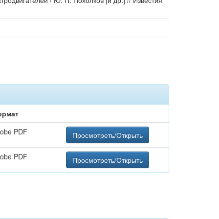
двигателей / Ю. П. Похолков [и др.] // Известия
ормат
obe PDF
Просмотреть/Открыть
obe PDF
Просмотреть/Открыть