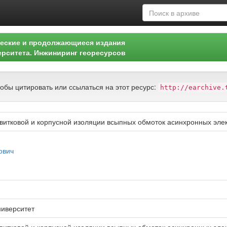
еские и продолжающиеся издания
ерситета. Инжиниринг георесурсов
тобы цитировать или ссылаться на этот ресурс:
http://earchive.
витковой и корпусной изоляции всыпных обмоток асинхронных эле
ович
ниверситет