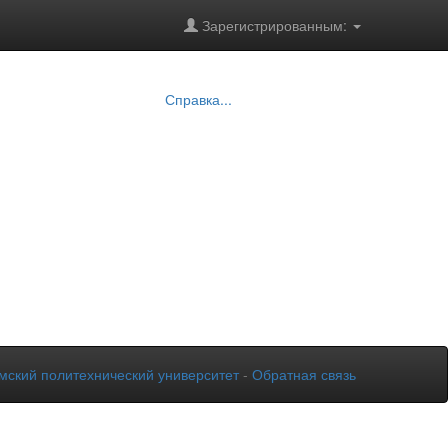
Зарегистрированным:
Справка...
мский политехнический университет
-
Обратная связь