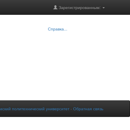
Зарегистрированным:
Справка...
мский политехнический университет
-
Обратная связь