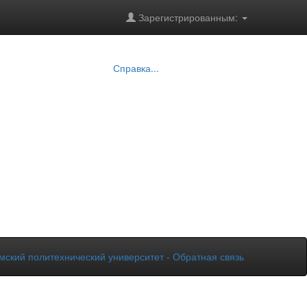
Зарегистрированным:
Справка...
мский политехнический университет
-
Обратная связь