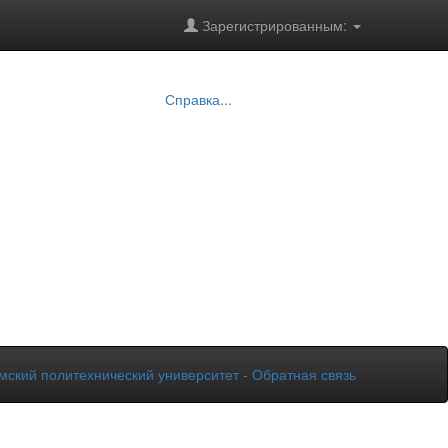
Зарегистрированным:
Справка...
мский политехнический университет
-
Обратная связь