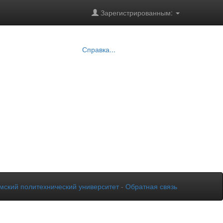
Зарегистрированным:
Справка...
мский политехнический университет
-
Обратная связь