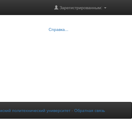
Зарегистрированным:
Справка...
мский политехнический университет
-
Обратная связь