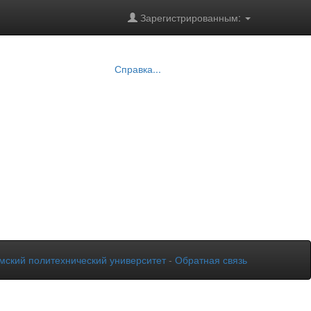
Зарегистрированным:
Справка...
мский политехнический университет
-
Обратная связь