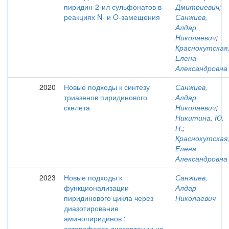
пиридин-2-ил сульфонатов в
Дмитриевич
;
реакциях N- и O-замещения
Санжиев,
Алдар
Николаевич
;
Краснокутская
Елена
Александровна
2020
Новые подходы к синтезу
Санжиев,
триазенов пиридинового
Алдар
скелета
Николаевич
;
Никитина, Ю.
Н.
;
Краснокутская
Елена
Александровна
2023
Новые подходы к
Санжиев,
функционализации
Алдар
пиридинового цикла через
Николаевич
диазотирование
аминопиридинов :
автореферат диссертации на