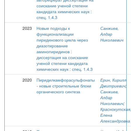
соискание ученой степени
кандидата химических наук :
спец. 1.4.3
2023
Новые подходы к
Санжиев,
функционализации
Алдар
пиридинового цикла через
Николаевич
диазотирование
аминопиридинов :
диссертация на соискание
ученой степени кандидата
химических наук : спец. 1.4.3
2020
Пиридилкамфорасульфонаты
Ерин, Кирилл
- новые строительные блоки
Дмитриевич
;
органического синтеза
Санжиев,
Алдар
Николаевич
;
Краснокутская
Елена
Александровна