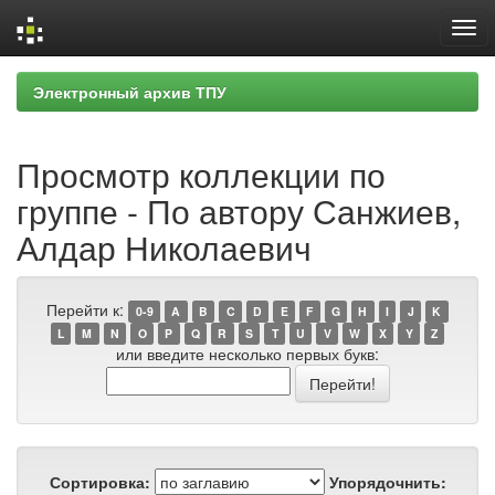
Skip
Электронный архив ТПУ
navigation
Просмотр коллекции по
группе - По автору Санжиев,
Алдар Николаевич
Перейти к:
0-9
A
B
C
D
E
F
G
H
I
J
K
L
M
N
O
P
Q
R
S
T
U
V
W
X
Y
Z
или введите несколько первых букв:
Сортировка:
Упорядочнить: