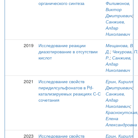
органического синтеза
Филимонов,
Виктор
Дмитриевич
;
Санжиев,
Алдар
Николаевич
2019
Исследование реакции
Мещанова, В.
диазотирование в отсутствии
Д.
;
Чекурова, П
кислот
Р.
;
Санжиев,
Алдар
Николаевич
2021
Исследование свойств
Ерин, Кирилл
пиридилсульфонатов в Pd-
Дмитриевич
;
катализируемых реакциях С-С
Санжиев,
сочетания
Алдар
Николаевич
;
Краснокутская
Елена
Александровна
2023
Исследование свойств
Ерин, Кирилл