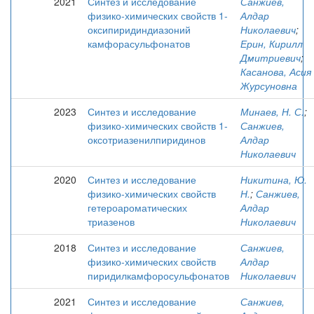
2021
Синтез и исследование
Санжиев,
физико-химических свойств 1-
Алдар
оксипиридиндиазоний
Николаевич
;
камфорасульфонатов
Ерин, Кирилл
Дмитриевич
;
Касанова, Асия
Журсуновна
2023
Синтез и исследование
Минаев, Н. С.
;
физико-химических свойств 1-
Санжиев,
оксотриазенилпиридинов
Алдар
Николаевич
2020
Синтез и исследование
Никитина, Ю.
физико-химических свойств
Н.
;
Санжиев,
гетероароматических
Алдар
триазенов
Николаевич
2018
Синтез и исследование
Санжиев,
физико-химических свойств
Алдар
пиридилкамфоросульфонатов
Николаевич
2021
Синтез и исследование
Санжиев,