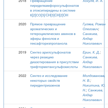
2018
Превращение
Хохуля, И. А.
пиридилкамфоросульфонатов
в этоксипиридины в системе
К[2]СО[3]/CH[3]CH[2]OH
2020
Прямое превращение
Гуляев, Роман
ароматических и
Олегович
;
гетероциклических аминов в
Санжиев,
эфиры фенолов и
Алдар
гексафторизпропанола
Николаевич
2019
Синтез арилсульфонатов
Ерин, К. Д.
;
через реакцию
Санжиев,
диазотирования в присутствии
Алдар
трифторметансульфокислоты
Николаевич
2022
Синтез и исследование
Молдованова,
некоторых свойств
Н. В.
;
пиридинтриазенов
Никитина, Ю.
Н.
;
Санжиев,
Алдар
Николаевич