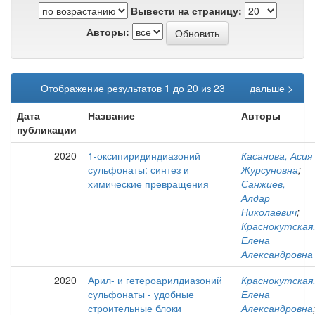
Вывести на страницу:
Авторы:
Отображение результатов 1 до 20 из 23
дальше >
Дата
Название
Авторы
публикации
2020
1-оксипиридиндиазоний
Касанова, Асия
сульфонаты: синтез и
Журсуновна
;
химические превращения
Санжиев,
Алдар
Николаевич
;
Краснокутская
Елена
Александровна
2020
Арил- и гетероарилдиазоний
Краснокутская
сульфонаты - удобные
Елена
строительные блоки
Александровна