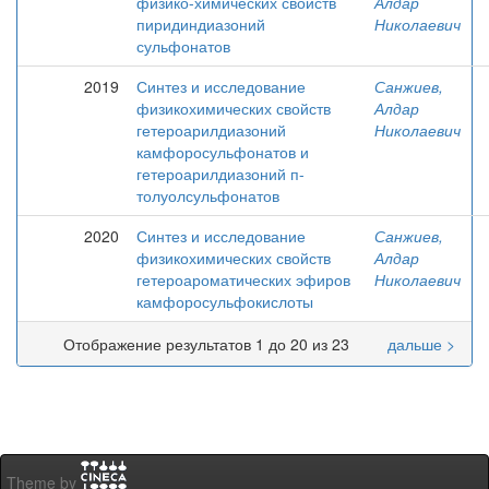
физико-химических свойств
Алдар
пиридиндиазоний
Николаевич
сульфонатов
2019
Синтез и исследование
Санжиев,
физикохимических свойств
Алдар
гетероарилдиазоний
Николаевич
камфоросульфонатов и
гетероарилдиазоний п-
толуолсульфонатов
2020
Синтез и исследование
Санжиев,
физикохимических свойств
Алдар
гетероароматических эфиров
Николаевич
камфоросульфокислоты
Отображение результатов 1 до 20 из 23
дальше >
Theme by