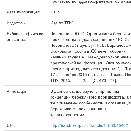
производство; здравоохранение; организ
Дата публикации:
2015
Издатель:
Изд-во ТПУ
Библиографическое
Черепанова Ю. О. Организация бережли
описание:
производства в здравоохранении / Ю. О.
Черепанова ; науч. рук. Н. В. Варлачева /
Экономика России в XXI веке : сборник
научных трудов XII Международной науч
практической конференции "Экономичес
науки и прикладные исследования", г. То
17-21 ноября 2015 г. : в 2 т. — Томск : Из
ТПУ, 2015. — Т. 2. — [С. 473-477].
Аннотация:
В данной статье изучены принципы
концепции бережливого производства, а 
же приведены особенности и организаци
бережливого производства в
здравоохранении.
URI:
http://earchive.tpu.ru/handle/11683/15462