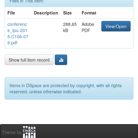
Files in This Item:
File
Description
Size
Format
conferenc
288,65
Adobe
View/Open
e_tpu-201
kB
PDF
5-C106-07
9.pdf
Show full item record
Items in DSpace are protected by copyright, with all rights
reserved, unless otherwise indicated.
Theme by