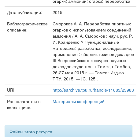
огарки; аммоний; огарки; переработка
Дата публикации:
2015
Библиографическое
Смороков А. А. Переработка пиритных
описание:
огарков с использованием соединений
аммония / А. А. Смороков ; науч. рук. Р.
И. Крайденко // Функциональные
материалы: разработка, исследование,
применение : сборник тезисов докладов
III Всероссийского конкурса научных
докладов студентов, г.Томск, г.Тамбов,
26-27 мая 2015 г. — Томск : Изд-во
ТПУ, 2015. — [С. 125].
URI:
http://earchive.tpu.ru/handle/11683/23983
Располагается в
Материалы конференций
коллекциях:
Файлы этого ресурса: