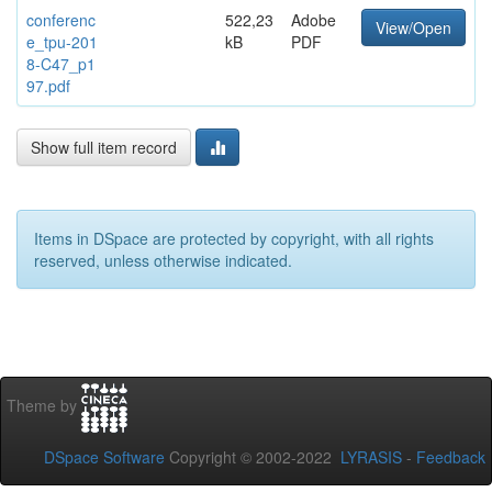
conferenc
522,23
Adobe
View/Open
e_tpu-201
kB
PDF
8-C47_p1
97.pdf
Show full item record
Items in DSpace are protected by copyright, with all rights
reserved, unless otherwise indicated.
Theme by
DSpace Software
Copyright © 2002-2022
LYRASIS
-
Feedback