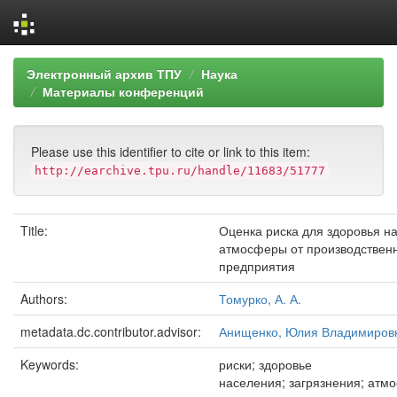
Skip
Электронный архив ТПУ
Наука
navigation
Материалы конференций
Please use this identifier to cite or link to this item:
http://earchive.tpu.ru/handle/11683/51777
Title:
Оценка риска для здоровья н
атмосферы от производствен
предприятия
Authors:
Томурко, А. А.
metadata.dc.contributor.advisor:
Анищенко, Юлия Владимиров
Keywords:
риски; здоровье
населения; загрязнения; атм