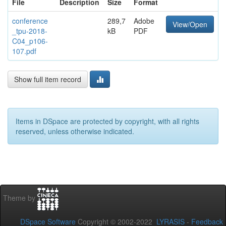
File
Description
Size
Format
conference
289,7
Adobe
View/Open
_tpu-2018-
kB
PDF
C04_p106-
107.pdf
Show full item record
Items in DSpace are protected by copyright, with all rights
reserved, unless otherwise indicated.
Theme by
DSpace Software
Copyright © 2002-2022
LYRASIS
-
Feedback