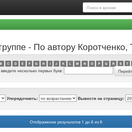
группе - По автору Коротченко,
B
C
D
E
F
G
H
I
J
K
L
M
N
O
P
Q
R
S
T
 введите несколько первых букв:
Упорядочнить:
Вывести на страницу:
Отображение результатов 1 до 6 из 6