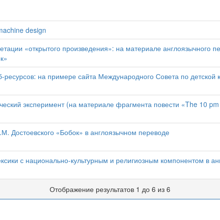
machine design
етации «открытого произведения»: на материале англоязычного п
ок»
-ресурсов: на примере сайта Международного Совета по детской к
ческий эксперимент (на материале фрагмента повести «The 10 pm 
Ф.М. Достоевского «Бобок» в англоязычном переводе
ксики с национально-культурным и религиозным компонентом в а
Отображение результатов 1 до 6 из 6