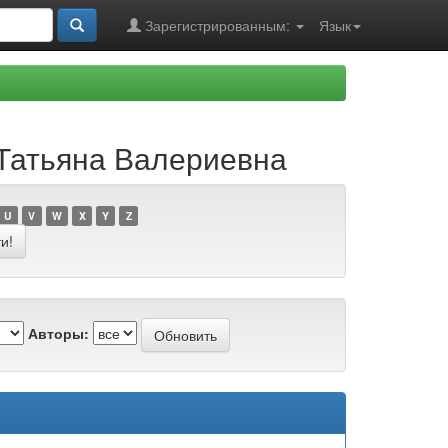
Зарегистрированным:
Язык
 Татьяна Валериевна
U
V
W
X
Y
Z
Авторы: