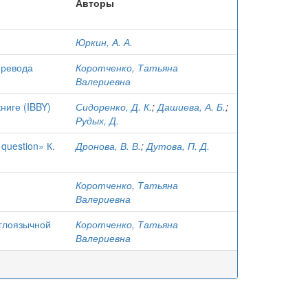
Авторы
Юркин, А. А.
еревода
Коротченко, Татьяна
Валериевна
ниге (IBBY)
Сидоренко, Д. К.
;
Дашиева, А. Б.
;
Рудых, Д.
question» К.
Дронова, В. В.
;
Дутова, П. Д.
Коротченко, Татьяна
Валериевна
нглоязычной
Коротченко, Татьяна
Валериевна