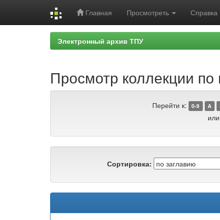
Главная
Просмотреть
Справка
Skip
Электронный архив ТПУ
navigation
Просмотр коллекции по 
Перейти к:
0-9
A
или
Сортировка: